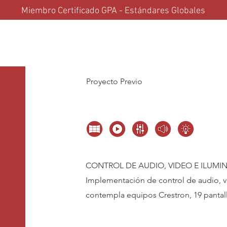
Miembro Certificado GPA - Estándares Globales
Soluciones
Partners
Proyectos
Actualidad & Tech
Con
Proyecto Previo
CONTROL DE AUDIO, VIDEO E ILUMI
Implementación de control de audio, v
contempla equipos Crestron, 19 pantall