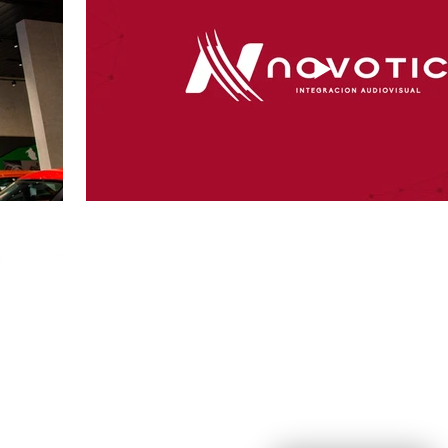
re Hurtado Central
Las Condes,
 Metropolitana
to@novotic.cl
523 09 862
 | NOVOTIC INTEGRACIÓN AUDIOVISUAL