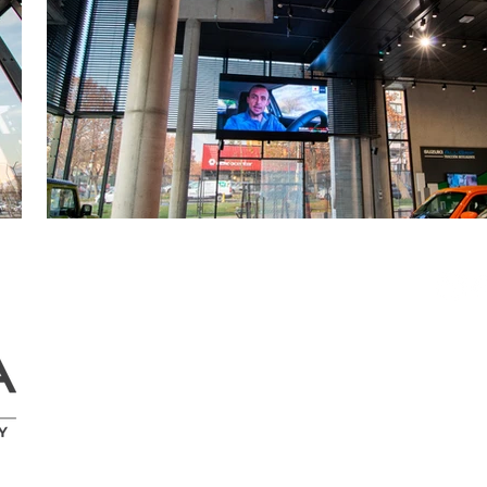
Av Pad
#673, 
Región
contac
+56 9 
© 2023