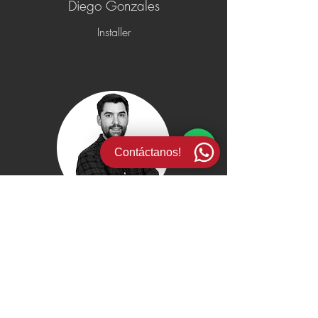
Diego Gonzales
Installer
Contáctanos!
Juan Pablo Rebolledo
Field operator