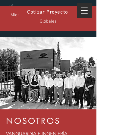
Cotizar Proyecto
Miembro Certificado GPA - Estándares
Globales
NOSOTROS
VANGUARDIA E INGENIERÍA