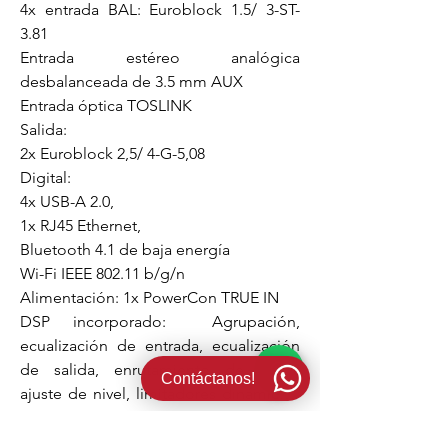
4x entrada BAL: Euroblock 1.5/ 3-ST-
3.81
Entrada estéreo analógica
desbalanceada de 3.5 mm AUX
Entrada óptica TOSLINK
Salida:
2x Euroblock 2,5/ 4-G-5,08
Digital:
4x USB-A 2.0,
1x RJ45 Ethernet,
Bluetooth 4.1 de baja energía
Wi-Fi IEEE 802.11 b/g/n
Alimentación: 1x PowerCon TRUE IN
DSP incorporado: Agrupación,
ecualización de entrada, ecualización
de salida, enrutamiento de señal,
Contáctanos!
ajuste de nivel, limitadores dinámicos,
retardo
Control remoto: Aplicación móvil Wi-
Fi dedicada K-array Connect. Software