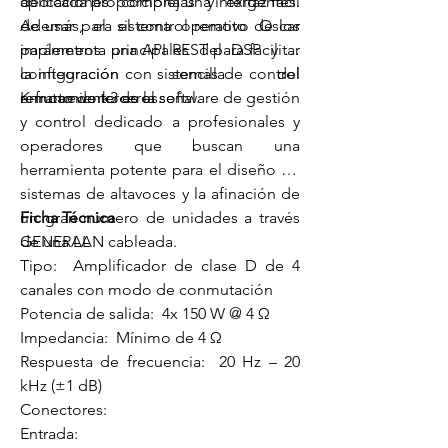
aplicaciones complejas y exigentes.
dedicada proporciona una interfaz fácil
Además, el sistema operativo Oscar
de usar para el control remoto de los
implementa una API REST para facilitar
parámetros principales del DSP y la
la integración con sistemas de control
configuración sencilla del
remoto de terceros.
enrutamiento de la señal.
K-framework3 es el software de gestión
y control dedicado a profesionales y
operadores que buscan una
herramienta potente para el diseño de
sistemas de altavoces y la afinación de
un gran número de unidades a través
Ficha Técnica
de una LAN cableada.
GENERAL
Tipo: Amplificador de clase D de 4
canales con modo de conmutación
Potencia de salida: 4x 150 W @ 4 Ω
Impedancia: Mínimo de 4 Ω
Respuesta de frecuencia: 20 Hz – 20
kHz (±1 dB)
Conectores:
Entrada: