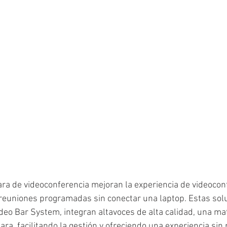
a de videoconferencia mejoran la experiencia de videoconf
reuniones programadas sin conectar una laptop. Estas solu
eo Bar System, integran altavoces de alta calidad, una mat
ra, facilitando la gestión y ofreciendo una experiencia sin