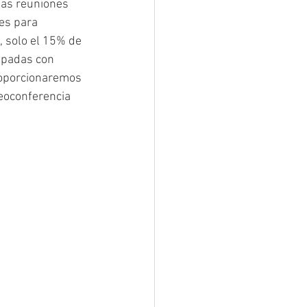
las reuniones 
es para 
 solo el 15% de 
ipadas con 
roporcionaremos 
deoconferencia