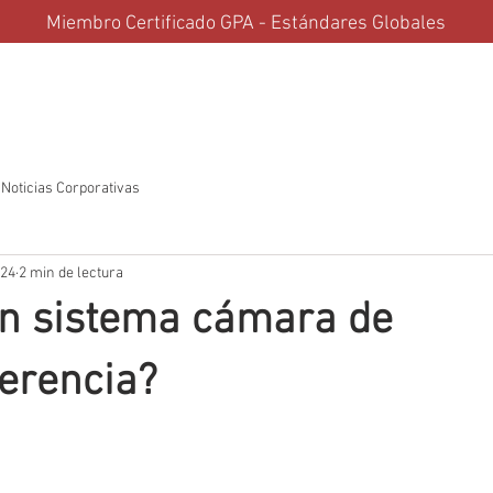
Miembro Certificado GPA - Estándares Globales
Soluciones
Partners
Proyectos
Actualidad & Tech
Con
Noticias Corporativas
024
2 min de lectura
un sistema cámara de
erencia?