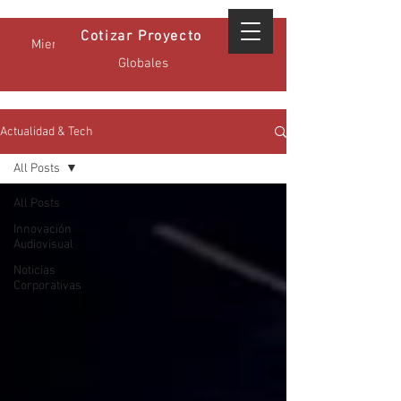
Cotizar Proyecto
Miembro Certificado GPA - Estándares
Globales
Actualidad & Tech
All Posts
All Posts
Innovación
Audiovisual
Noticias
Corporativas