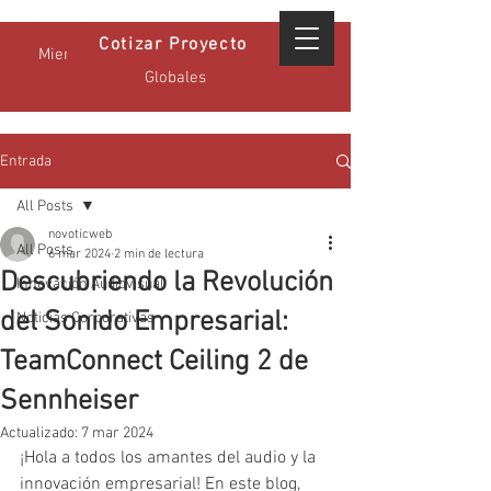
Cotizar Proyecto
Miembro Certificado GPA - Estándares
Globales
Entrada
All Posts
novoticweb
All Posts
6 mar 2024
2 min de lectura
Descubriendo la Revolución
Innovación Audiovisual
del Sonido Empresarial:
Noticias Corporativas
TeamConnect Ceiling 2 de
Sennheiser
Actualizado:
7 mar 2024
¡Hola a todos los amantes del audio y la 
innovación empresarial! En este blog, 