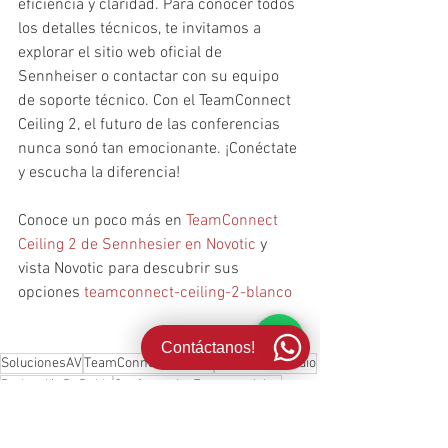
eficiencia y claridad. Para conocer todos 
los detalles técnicos, te invitamos a 
explorar el sitio web oficial de 
Sennheiser o contactar con su equipo 
de soporte técnico. Con el TeamConnect 
Ceiling 2, el futuro de las conferencias 
nunca sonó tan emocionante. ¡Conéctate 
y escucha la diferencia!
Conoce un poco más en 
TeamConnect 
Ceiling 2 de Sennhesier en Novotic 
y 
vista Novotic para descubrir sus 
opciones 
teamconnect-ceiling-2-blanco
Contáctanos!
SolucionesAV
TeamConnectCeiling2
SennheiserAudio
ReducciónDeRuido
ConferenciasEmpresariales
AudioEmpresarial
InnovaciónAudiovisual
SolucionesDeConferencia
TecnologíaSennheiser