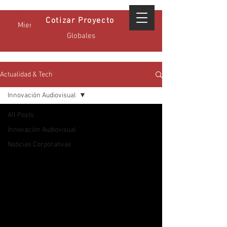
Cotizar Proyecto
Miembro Certificado GPA - Estándares
Globales
Actualidad & Tech
Innovación Audiovisual
All Posts
Innovación Audiovisual
Noticias Corporativas